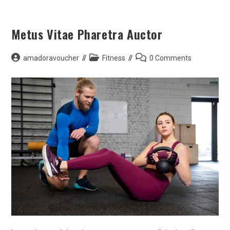
Skip
to
Metus Vitae Pharetra Auctor
content
Post
Post
Post
amadoravoucher
Fitness
0 Comments
author:
category:
comments: