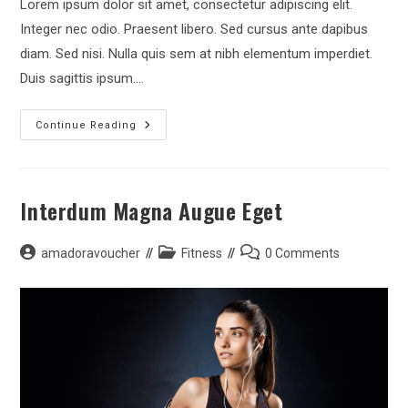
Lorem ipsum dolor sit amet, consectetur adipiscing elit.
Integer nec odio. Praesent libero. Sed cursus ante dapibus
diam. Sed nisi. Nulla quis sem at nibh elementum imperdiet.
Duis sagittis ipsum.…
Metus
Continue Reading
Vitae
Pharetra
Auctor
Interdum Magna Augue Eget
Post
Post
Post
amadoravoucher
Fitness
0 Comments
author:
category:
comments: